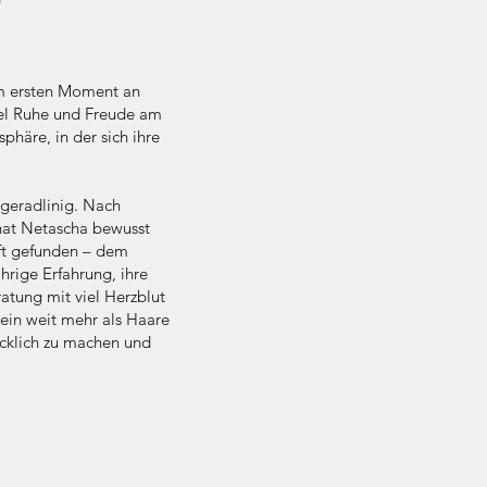
u
om ersten Moment an
viel Ruhe und Freude am
häre, in der sich ihre
geradlinig. Nach
 hat Netascha bewusst
ft gefunden – dem
hrige Erfahrung, ihre
atung mit viel Herzblut
sein weit mehr als Haare
cklich zu machen und