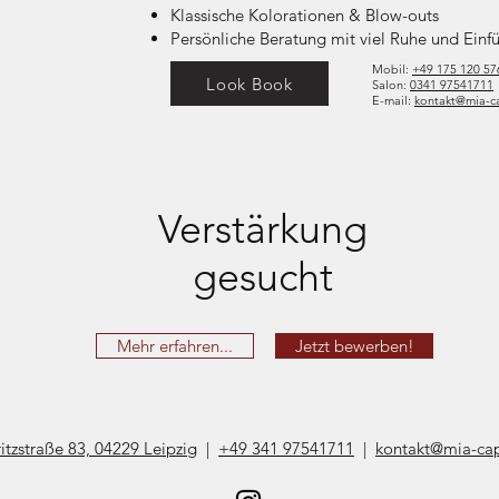
Klassische Kolorationen & Blow-outs
Persönliche Beratung mit viel Ruhe und Ein
Mobil:
+49 175 120 57
Look Book
Salon:
0341 97541711
E-mail:
kontakt@mia-ca
Verstärkung
gesucht
Mehr erfahren...
Jetzt bewerben!
itzstraße 83, 04229 Leipzig
​ |
+49
341 97541711
|
kontakt@mia-cap