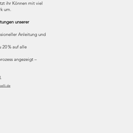
t ihr Können mit viel
rk um.
stungen unserer
sioneller Anleitung und
 20 % auf alle
prozess angezeigt –
1
elli.de
6