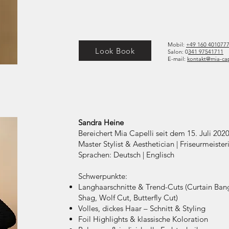
Mobil:
+49 160 401077
Look Book
Salon: 0
341 97541711
E-mail:
kontakt@mia-cap
Sandra Heine
Bereichert Mia Capelli seit dem 15. Juli 202
Master Stylist & Aesthetician | Friseurmeiste
Sprachen: Deutsch | Englisch
Schwerpunkte:
Langhaarschnitte & Trend-Cuts (Curtain Ban
Shag, Wolf Cut, Butterfly Cut)
Volles, dickes Haar – Schnitt & Styling
Foil Highlights & klassische Koloration