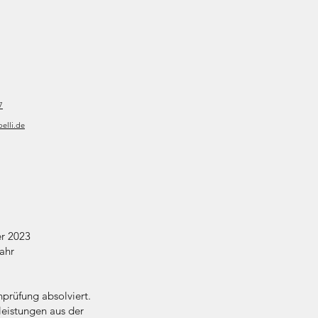
7
elli.de
er 2023
jahr
prüfung absolviert.
leistungen aus der