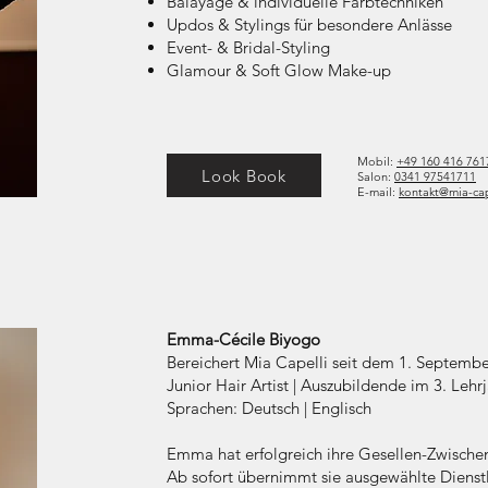
Balayage & individuelle Farbtechniken
Updos & Stylings für besondere Anlässe
Event- & Bridal-Styling
Glamour & Soft Glow Make-up
Mobil:
+49
160 416 761
Look Book
Salon:
0
341 97541711
E-mail:
kontakt@mia-cap
Emma-Cécile Biyogo
Bereichert Mia Capelli seit dem 1. Septemb
Junior Hair Artist | Auszubildende im 3. Lehr
Sprachen: Deutsch | Englisch
Emma hat erfolgreich ihre Gesellen-Zwischen
Ab sofort übernimmt sie ausgewählte Dienst