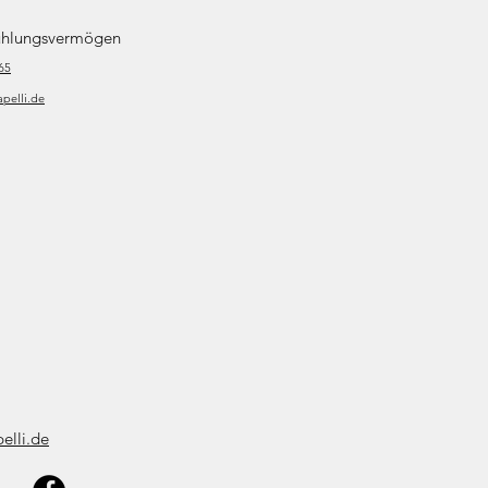
fühlungsvermögen
65
pelli.de
elli.de