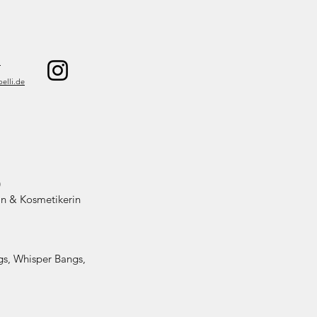
7
elli.de
0
rin & Kosmetikerin
gs, Whisper Bangs,