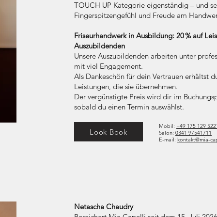
TOUCH UP Kategorie eigenständig – und setz
Fingerspitzengefühl und Freude am Handwe
Friseurhandwerk in Ausbildung: 20 % auf Lei
Auszubildenden
Unsere Auszubildenden arbeiten unter profes
mit viel Engagement.
Als Dankeschön für dein Vertrauen erhältst du
Leistungen, die sie übernehmen.
Der vergünstigte Preis wird dir im Buchungs
sobald du einen Termin auswählst.
Mobil:
+49
175 129 522
Look Book
Salon:
0341 97541711
E-mail:
kontakt@mia-cap
Netascha Chaudry
Bereichert Mia Capelli seit dem 15. Juli 202